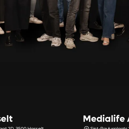
elt
Medialife
raat 2D, 3500 Hasselt
Sint-Paulusplaats