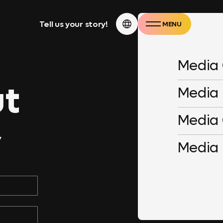
Tell us your story!
MENU
CLOSE
Media
ut
Media
Media
y
Media