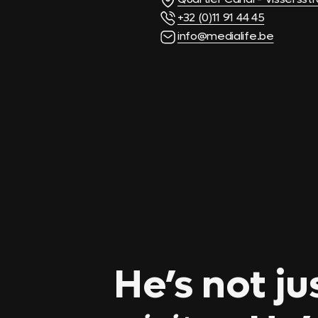
+32 (0)11 91 44 45
info@medialife.be
He’s not ju