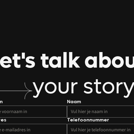
et's talk abo
your stor
m
Naam
res
Telefoonnummer