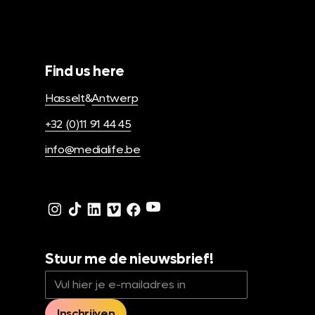
Find us here
Hasselt
&
Antwerp
+32 (0)11 91 44 45
info@medialife.be
Stuur me de nieuwsbrief!