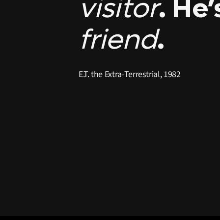
visitor
. He’
friend
.
E.T. the Extra-Terrestrial, 1982