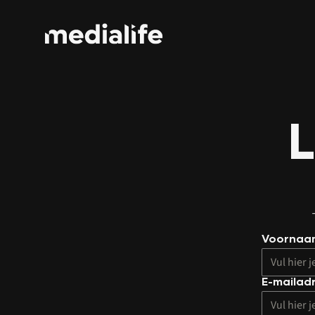
L
Voornaa
E-mailad