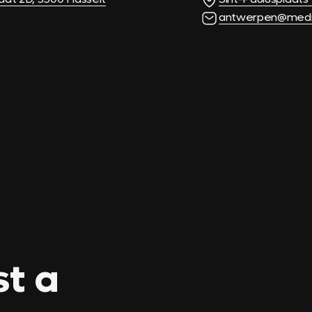
antwerpen@media
st a