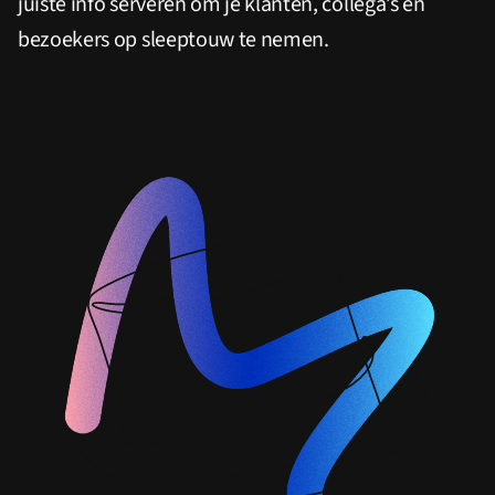
juiste info serveren om je klanten, collega’s en
bezoekers op sleeptouw te nemen.