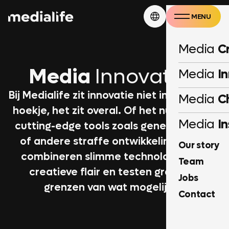
MENU
CLOSE
Media
C
Media
Innovation
Media
I
Bij Medialife zit innovatie niet in een apart
Media
C
hoekje, het zit overal. Of het nu gaat om
Media
In
cutting-edge tools zoals generatieve AI
of andere straffe ontwikkelingen. We
Our story
combineren slimme technologie met
Team
creatieve flair en testen graag de
Jobs
grenzen van wat mogelijk is.
Contact