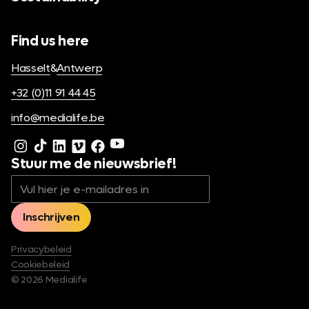
Find us here
Hasselt
&
Antwerp
+32 (0)11 91 44 45
info@medialife.be
Stuur me de nieuwsbrief!
Privacybeleid
Cookiebeleid
©
2026
Medialife