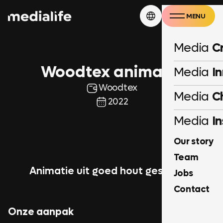
MENU
CLOSE
Media
C
Woodtex animatie
Media
I
Woodtex
Media
C
2022
Media
In
AY
Our story
Team
Animatie uit goed hout gesneden
Jobs
Contact
Onze aanpak