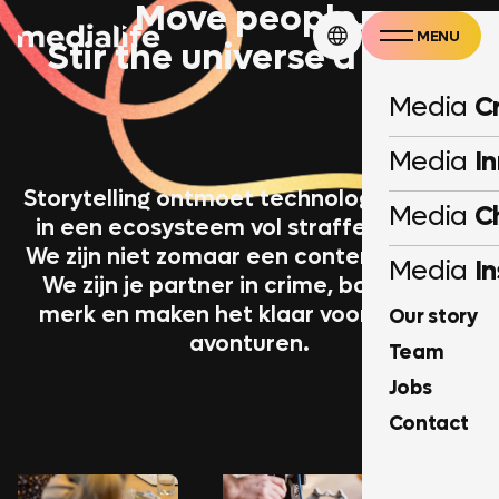
Move people.
MENU
Stir the universe a little.
CLOSE
Media
C
Media
I
Storytelling ontmoet technologie, en dat
Media
C
in een ecosysteem vol straffe experts.
We zijn niet zomaar een content agency.
Media
In
We zijn je partner in crime, boosten je
merk en maken het klaar voor grootse
Our story
avonturen.
Team
Jobs
Contact