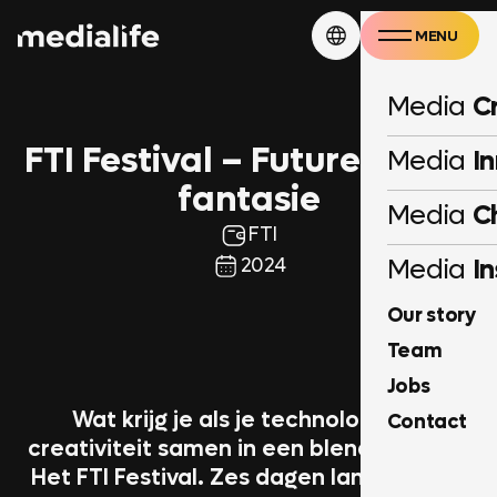
MENU
CLOSE
Media
C
FTI Festival – Future meets
Media
I
fantasie
Media
C
FTI
2024
Media
In
Our story
AY
Team
Jobs
Wat krijg je als je technologie en
Contact
creativiteit samen in een blender gooit?
Het FTI Festival. Zes dagen lang werden