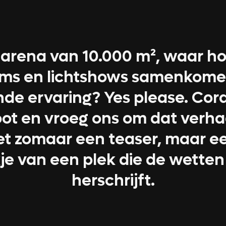
e arena van 10.000 m², waar 
ams en lichtshows samenkome
de ervaring? Yes please. Co
t en vroeg ons om dat verhaa
et zomaar een teaser, maar e
e van een plek die de wetten
herschrijft.