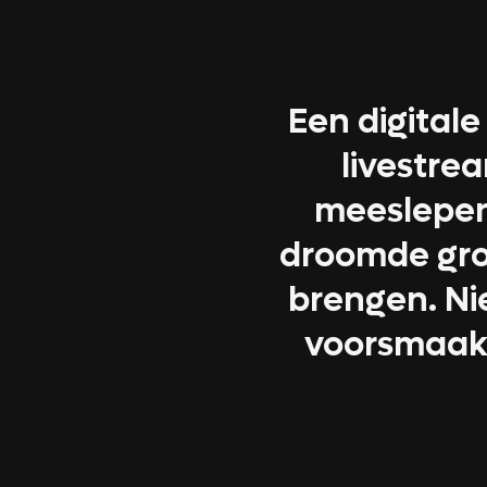
Een digital
livestre
meeslepen
droomde groo
brengen. Ni
voorsmaakj