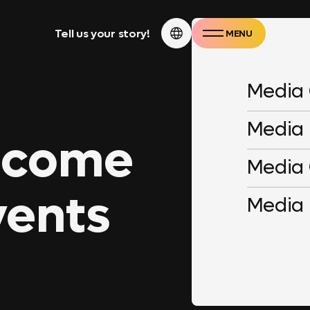
Tell us your story!
MENU
CLOSE
Media
Media
lcome
Media
vents
Media