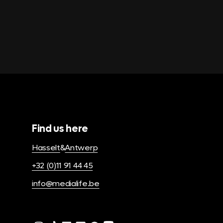
Find us here
Hasselt
&
Antwerp
+32 (0)11 91 44 45
info@medialife.be