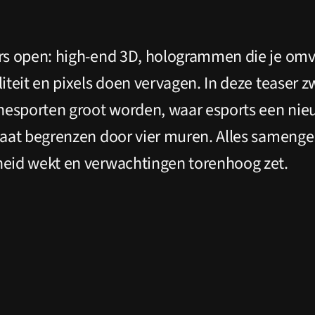
ers open: high-end 3D, hologrammen die je om
liteit en pixels doen vervagen. In deze teaser z
hesporten groot worden, waar esports een nie
 laat begrenzen door vier muren. Alles samenge
heid wekt en verwachtingen torenhoog zet.