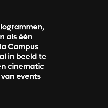
hologrammen,
n als één
rda Campus
l in beeld te
en cinematic
 van events